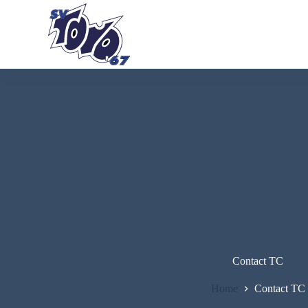
Ga
naar
de
inhoud
Contact TC
Home
Contact TC