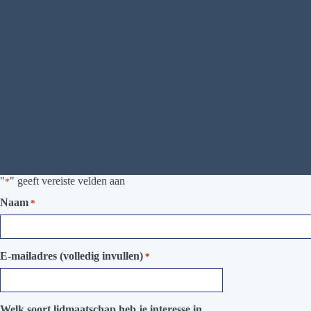
"
" geeft vereiste velden aan
*
Naam
*
E-mailadres (volledig invullen)
*
Welk soort lidmaatschap heb je interesse in